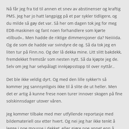
Nå får jeg fra tid til annen et snev av abstinenser og kraftig
PMS. Jeg har jo hatt langpigg på et par sykler tidligere, og
du milde så gøy det var. Så her om dagen tok jeg for meg
EDB-maskinen og fant noen forhandlere som kjørte
«tilbud».. Men hadde de riktige dimmensjoner da? Neiiiida.
Og de som de hadde var svindyre de og. Så da tok jeg en
liten tur på Finn.no. Og der lå dekka mine. Litt slitt bakdekk,
fremdekket fremstår som nesten nytt. Så da kjøpte jeg de.
Selv om jeg har selvpålagt innkjøpsstopp til over nyttår..
Det ble ikke veldig dyrt. Og med den lille sykker’n så
kommer jeg sannsynligvis ikke til å slite de ut heller. Men
det er artig å kunne frese noen turer innover skogen på fine
solskinnsdager utover våren.
Jeg kommer tilbake med mer utfyllende reportasje med
bildemateriell osv etter hvert. Og nei jeg har ikke tenkt å
legge i noe mousse i dekket, eller gjøre noe annet enn å