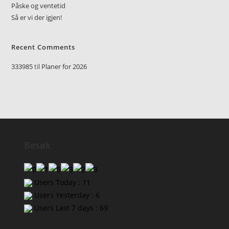
Påske og ventetid
Så er vi der igjen!
Recent Comments
333985
til
Planer for 2026
Besøk
Users Today : 11
Users Yesterday : 6
Users Last 7 days : 69