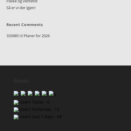
Påske og ventetid
Så er vi der igjen!
Recent Comments
333985
til
Planer for 2026
Besøk
Users Today : 6
Users Yesterday : 12
Users Last 7 days : 68