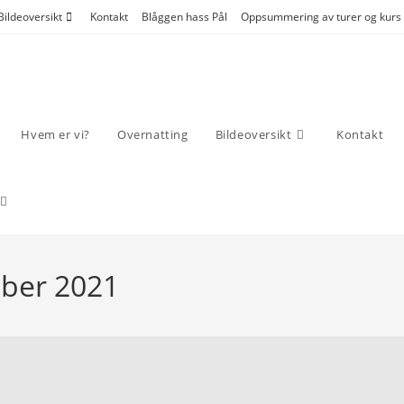
Bildeoversikt
Kontakt
Blåggen hass Pål
Oppsummering av turer og kurs
Hvem er vi?
Overnatting
Bildeoversikt
Kontakt
mber 2021