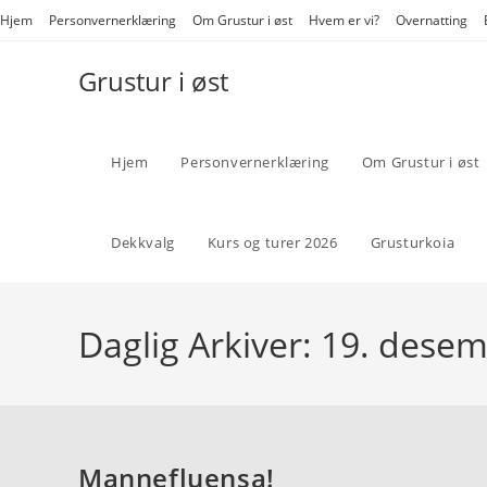
Hjem
Personvernerklæring
Om Grustur i øst
Hvem er vi?
Overnatting
Grustur i øst
Hjem
Personvernerklæring
Om Grustur i øst
Dekkvalg
Kurs og turer 2026
Grusturkoia
Daglig Arkiver: 19. dese
Mannefluensa!