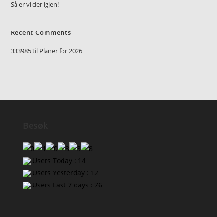
Så er vi der igjen!
Recent Comments
333985
til
Planer for 2026
Besøk
Users Today : 14
Users Yesterday : 12
Users Last 7 days : 76