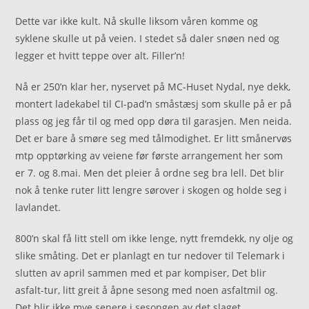
Dette var ikke kult. Nå skulle liksom våren komme og
syklene skulle ut på veien. I stedet så daler snøen ned og
legger et hvitt teppe over alt. Filler’n!
Nå er 250’n klar her, nyservet på MC-Huset Nydal, nye dekk,
montert ladekabel til CI-pad’n småstæsj som skulle på er på
plass og jeg får til og med opp døra til garasjen. Men neida.
Det er bare å smøre seg med tålmodighet. Er litt smånervøs
mtp opptørking av veiene før første arrangement her som
er 7. og 8.mai. Men det pleier å ordne seg bra lell. Det blir
nok å tenke ruter litt lengre sørover i skogen og holde seg i
lavlandet.
800’n skal få litt stell om ikke lenge, nytt fremdekk, ny olje og
slike småting. Det er planlagt en tur nedover til Telemark i
slutten av april sammen med et par kompiser, Det blir
asfalt-tur, litt greit å åpne sesong med noen asfaltmil og.
Det blir ikke mye senere i sesongen av det slaget.