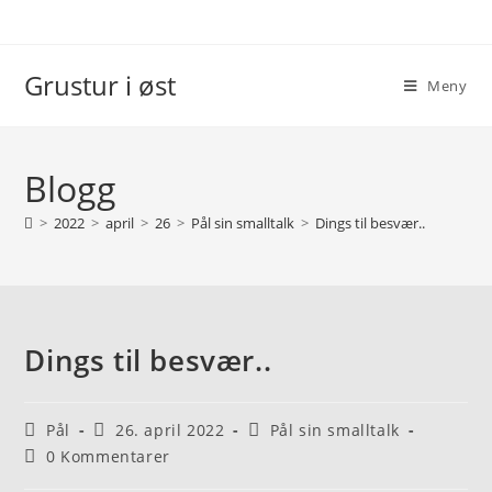
Grustur i øst
Meny
Blogg
>
2022
>
april
>
26
>
Pål sin smalltalk
>
Dings til besvær..
Dings til besvær..
Pål
26. april 2022
Pål sin smalltalk
0 Kommentarer