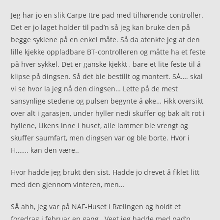
Jeg har jo en slik Carpe Itre pad med tilhørende controller.
Det er jo laget holder til pad’n så jeg kan bruke den på
begge syklene på en enkel måte. Så da atenkte jeg at den
lille kjekke oppladbare BT-controlleren og måtte ha et feste
på hver sykkel. Det er ganske kjekkt , bare et lite feste til å
klipse på dingsen. Så det ble bestillt og montert. SÅ…. skal
vi se hvor la jeg nå den dingsen… Lette på de mest
sansynlige stedene og pulsen begynte å øke… Fikk oversikt
over alt i garasjen, under hyller nedi skuffer og bak alt rot i
hyllene, Likens inne i huset, alle lommer ble vrengt og
skuffer saumfart, men dingsen var og ble borte. Hvor i
H……. kan den være..
Hvor hadde jeg brukt den sist. Hadde jo drevet å fiklet litt
med den gjennom vinteren, men…
SÅ ahh, jeg var på NAF-Huset i Rælingen og holdt et
foredrag i februar en gang.. Veet jeg hadde med pad’n..